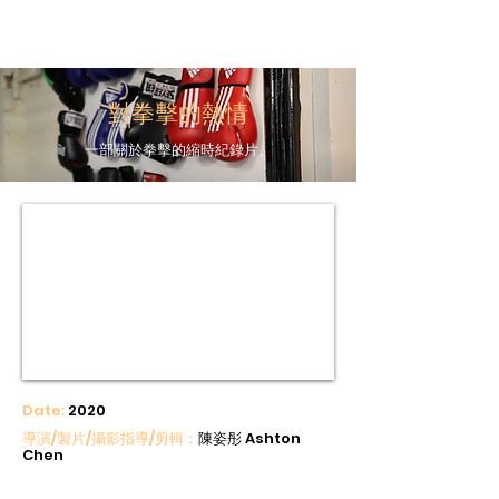
Ashton Chen
對拳擊的熱情
一部關於拳擊的縮時紀錄片。
Date:
2020
導演/製片/攝影指導/剪輯：
陳姿彤 Ashton
Chen